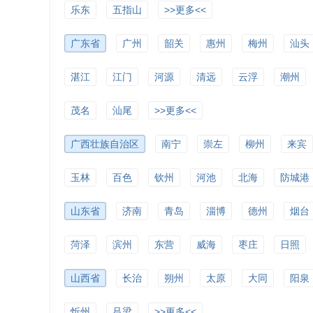
乐东
五指山
>>更多<<
广东省
广州
韶关
惠州
梅州
汕头
湛江
江门
河源
清远
云浮
潮州
茂名
汕尾
>>更多<<
广西壮族自治区
南宁
崇左
柳州
来宾
玉林
百色
钦州
河池
北海
防城港
山东省
济南
青岛
淄博
德州
烟台
菏泽
滨州
东营
威海
枣庄
日照
山西省
长治
朔州
太原
大同
阳泉
忻州
吕梁
>>更多<<