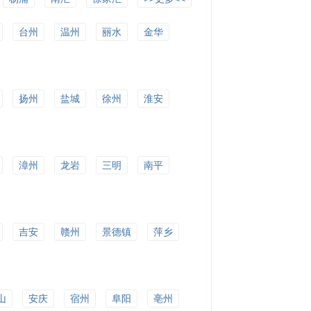
台州
温州
丽水
金华
扬州
盐城
徐州
淮安
漳州
龙岩
三明
南平
吉安
赣州
景德镇
萍乡
山
安庆
宿州
阜阳
亳州