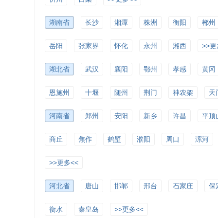
湖南省
长沙
湘潭
株洲
衡阳
郴州
岳阳
张家界
怀化
永州
湘西
>>更
湖北省
武汉
襄阳
鄂州
孝感
黄冈
恩施州
十堰
随州
荆门
神农架
天
河南省
郑州
安阳
新乡
许昌
平顶
商丘
焦作
鹤壁
濮阳
周口
漯河
>>更多<<
河北省
唐山
邯郸
邢台
石家庄
保
衡水
秦皇岛
>>更多<<