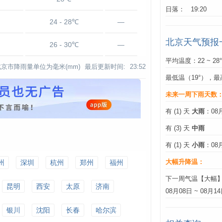
日落： 19:20
24 - 28℃
—
北京天气预报
26 - 30℃
—
平均温度：22 ~ 28
北京市降雨量单位为毫米(mm)
最后更新时间:
23:52
最低温（19°），最
未来一周下雨天数
有 (1) 天
大雨
：08
有 (3) 天
中雨
有 (1) 天
小雨
：08
州
深圳
杭州
郑州
福州
大幅升降温：
下一周气温【大幅
昆明
西安
太原
济南
08月08日 ~ 08月1
银川
沈阳
长春
哈尔滨