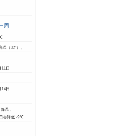
一周
°C
高温（32°）。
：
月11日
月14日
】降温，
4日会降低 -9°C