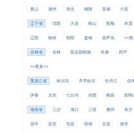
黄山
滁州
淮北
铜陵
宣城
六安
辽宁省
沈阳
大连
鞍山
抚顺
本溪
辽阳
铁岭
朝阳
盘锦
葫芦岛
>>更
吉林省
吉林
延边朝鲜族
长春
四平
>>更多<<
黑龙江省
哈尔滨
齐齐哈尔
牡丹江
佳
伊春
大庆
七台河
鸡西
鹤岗
双鸭
海南省
三沙
海口
三亚
儋州
东方
琼中
定安
屯昌
琼海
文昌
保亭