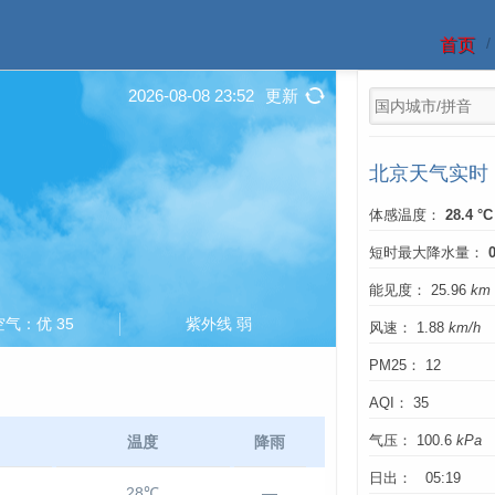
首页
2026-08-08 23:52
更新
北京天气实时
体感温度：
28.4 °C
短时最大降水量：
能见度： 25.96
km
空气：优 35
紫外线 弱
风速： 1.88
km/h
PM25： 12
AQI： 35
温度
降雨
气压： 100.6
kPa
日出： 05:19
28℃
—