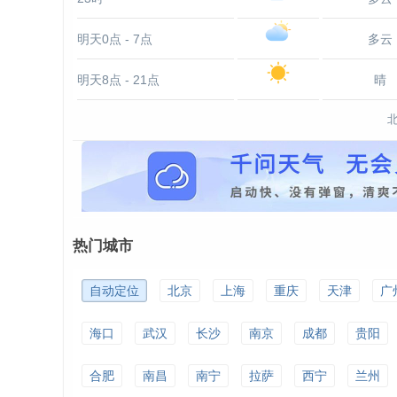
明天0点 - 7点
多云
明天8点 - 21点
晴
热门城市
自动定位
北京
上海
重庆
天津
广
海口
武汉
长沙
南京
成都
贵阳
合肥
南昌
南宁
拉萨
西宁
兰州