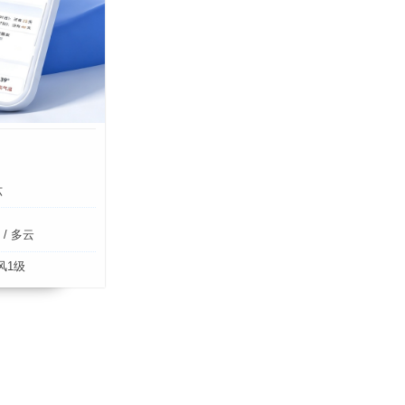
六
/ 多云
风1级