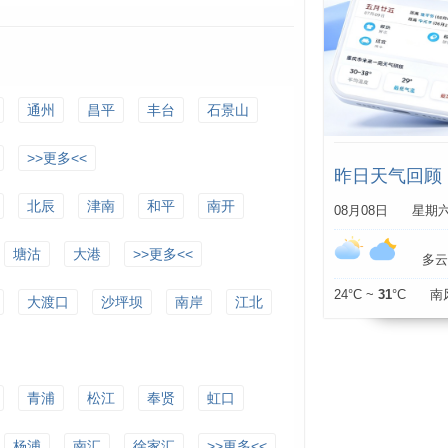
通州
昌平
丰台
石景山
>>更多<<
昨日天气回顾
北辰
津南
和平
南开
08月08日 星期
塘沽
大港
>>更多<<
多云 
24°C ~
31
°C 南
大渡口
沙坪坝
南岸
江北
青浦
松江
奉贤
虹口
杨浦
南汇
徐家汇
>>更多<<