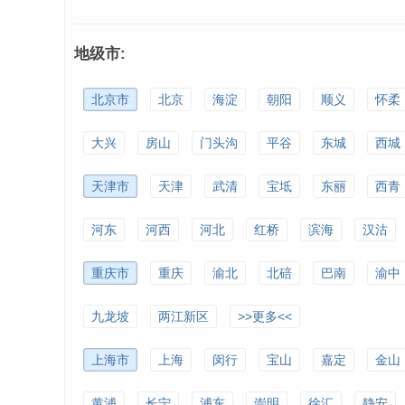
地级市:
北京市
北京
海淀
朝阳
顺义
怀柔
大兴
房山
门头沟
平谷
东城
西城
天津市
天津
武清
宝坻
东丽
西青
河东
河西
河北
红桥
滨海
汉沽
重庆市
重庆
渝北
北碚
巴南
渝中
九龙坡
两江新区
>>更多<<
上海市
上海
闵行
宝山
嘉定
金山
黄浦
长宁
浦东
崇明
徐汇
静安