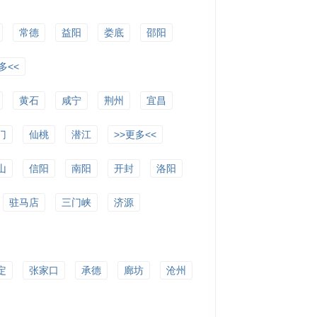
常德
益阳
娄底
邵阳
多<<
黄石
咸宁
荆州
宜昌
门
仙桃
潜江
>>更多<<
山
信阳
南阳
开封
洛阳
驻马店
三门峡
济源
定
张家口
承德
廊坊
沧州