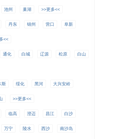
池州
巢湖
>>更多<<
丹东
锦州
营口
阜新
多<<
通化
白城
辽源
松原
白山
木斯
绥化
黑河
大兴安岭
山
>>更多<<
临高
澄迈
昌江
白沙
万宁
陵水
西沙
南沙岛