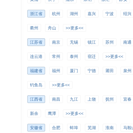
浙江省
杭州
湖州
嘉兴
宁波
绍兴
衢州
舟山
>>更多<<
江苏省
南京
无锡
镇江
苏州
南通
连云港
常州
泰州
宿迁
>>更多<<
福建省
福州
厦门
宁德
莆田
泉州
钓鱼岛
>>更多<<
江西省
南昌
九江
上饶
抚州
宜春
新余
鹰潭
>>更多<<
安徽省
合肥
蚌埠
芜湖
淮南
马鞍