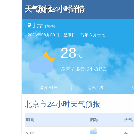
天气预报24小时详情
北京
[切换]
2026年08月09日 星期日 马年六月廿七
28
°C
多云 / 多云 24~31°C
湿度 51%
南风 1级
北京市24小时天气预报
时间
图标
天气
23时
多云