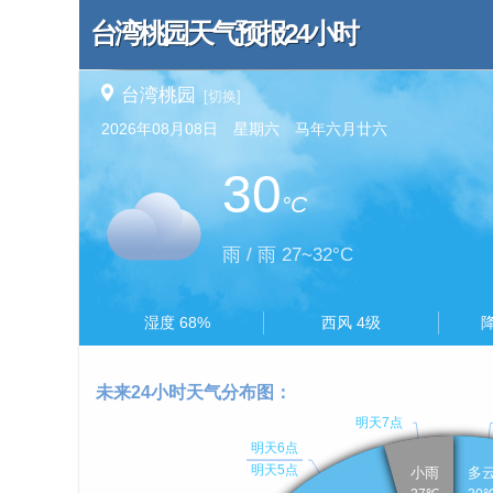
台湾桃园天气预报24小时
台湾桃园
[切换]
2026年08月08日 星期六 马年六月廿六
30
°C
雨 / 雨 27~32°C
湿度 68%
西风 4级
降