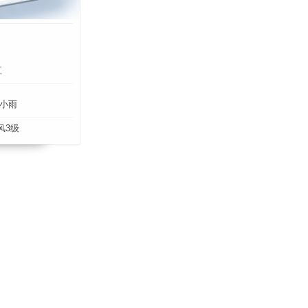
五
小雨
风3级