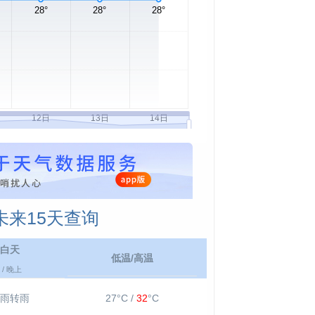
来15天查询
白天
低温/高温
/ 晚上
雨转雨
27°C /
32
°C