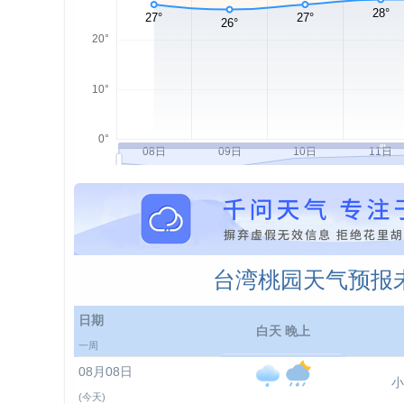
台湾桃园天气预报未
日期
白天 晚上
一周
08月08日
小
(今天)