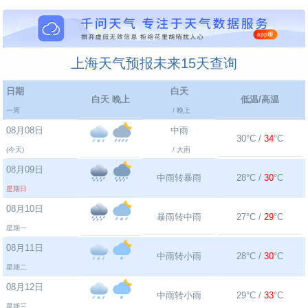
上海天气预报未来15天查询
日期
白天
白天 晚上
低温/高温
一周
/ 晚上
08月08日
中雨
30°C /
34
°C
(今天)
/ 大雨
08月09日
中雨转暴雨
28°C /
30
°C
星期日
08月10日
暴雨转中雨
27°C /
29
°C
星期一
08月11日
中雨转小雨
28°C /
30
°C
星期二
08月12日
中雨转小雨
29°C /
33
°C
星期三