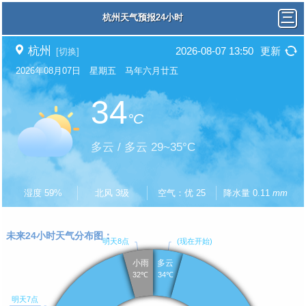
杭州天气预报24小时
杭州
2026-08-07 13:50
更新
[切换]
2026年08月07日 星期五 马年六月廿五
34
°C
多云 / 多云 29~35°C
湿度 59%
北风 3级
空气：优 25
降水量 0.11
mm