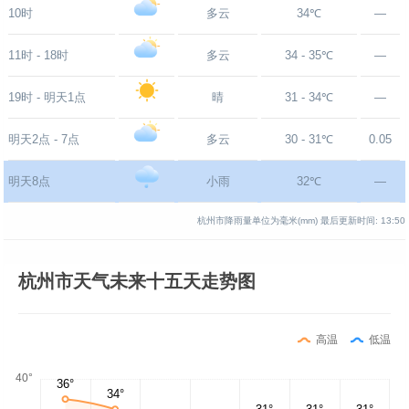
10时
多云
34℃
—
11时 - 18时
多云
34 - 35℃
—
19时 - 明天1点
晴
31 - 34℃
—
明天2点 - 7点
多云
30 - 31℃
0.05
明天8点
小雨
32℃
—
杭州市降雨量单位为毫米(mm)
最后更新时间:
13:50
杭州市天气未来十五天走势图
高温
低温