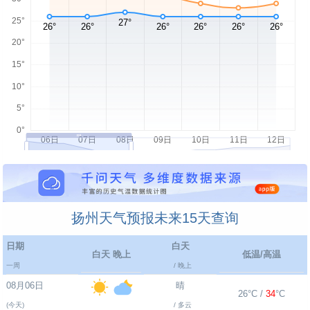
扬州天气预报未来15天查询
日期
白天
白天 晚上
低温/高温
一周
/ 晚上
08月06日
晴
26°C /
34
°C
(今天)
/ 多云