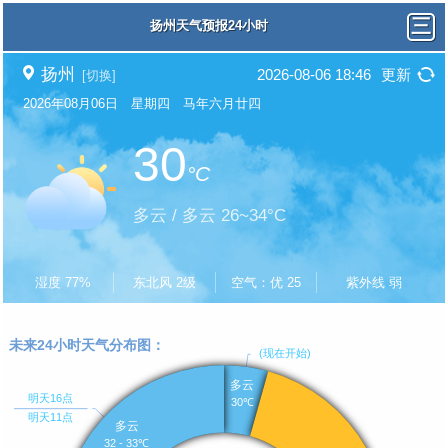
扬州天气预报24小时
扬州
2026-08-06 18:46
更新
[切换]
2026年08月06日 星期四 马年六月廿四
30
°C
多云 / 多云 26~34°C
湿度 77%
东北风 2级
空气：优 25
紫外线 弱