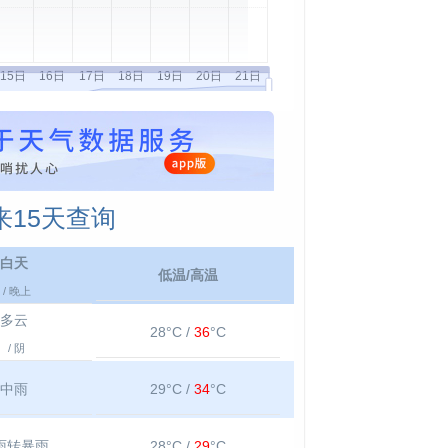
15天查询
白天
低温/高温
/ 晚上
多云
28°C /
36
°C
/ 阴
中雨
29°C /
34
°C
雨转暴雨
28°C /
29
°C