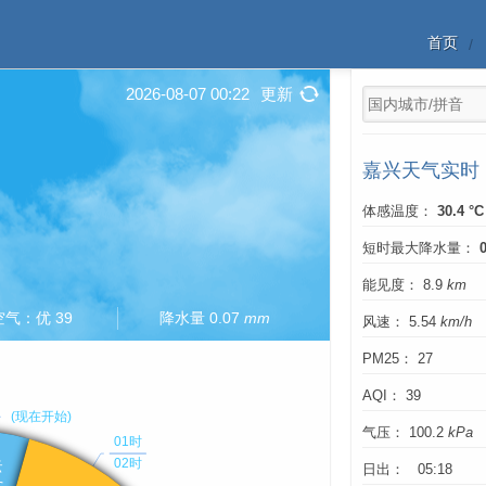
首页
2026-08-07 00:22
更新
嘉兴天气实时
体感温度：
30.4 °C
短时最大降水量：
能见度： 8.9
km
空气：优 39
降水量 0.07
mm
风速： 5.54
km/h
PM25： 27
AQI： 39
气压： 100.2
kPa
日出： 05:18