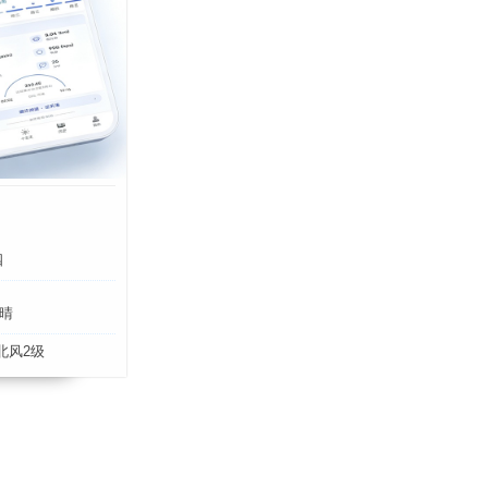
四
晴
北风2级