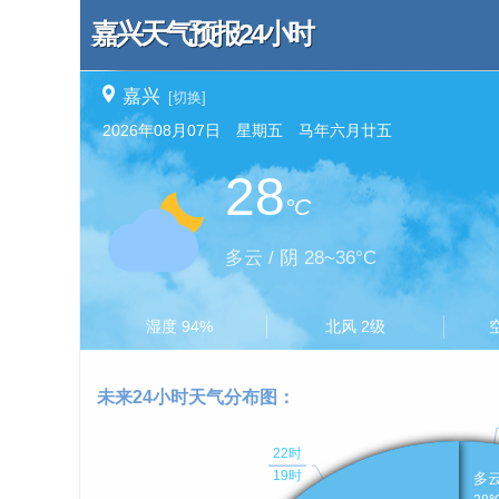
嘉兴天气预报24小时
嘉兴
[切换]
2026年08月07日 星期五 马年六月廿五
28
°C
多云 / 阴 28~36°C
湿度 94%
北风 2级