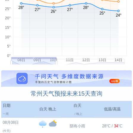
常州天气预报未来15天查询
日期
白天
白天 晚上
低温/高温
一周
/ 晚上
08月08日
阴有小雨
28°C /
34
°C
(今天)