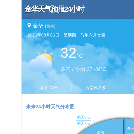
金华天气预报24小时
金华
[切换]
2026年08月06日 星期四 马年六月廿四
32
°C
多云 / 小雨 27~36°C
湿度 74%
西南风 2级