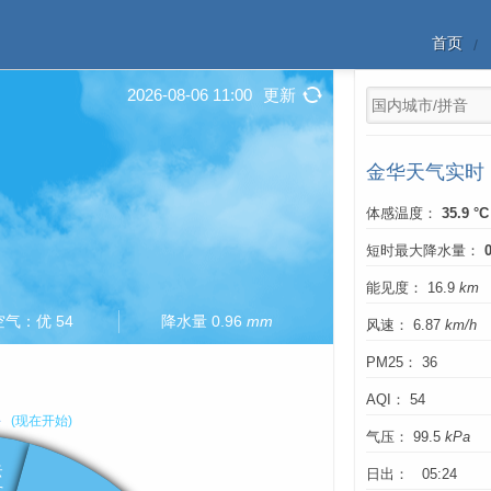
首页
2026-08-06 11:00
更新
金华天气实时
体感温度：
35.9 °C
短时最大降水量：
能见度： 16.9
km
空气：优 54
降水量 0.96
mm
风速： 6.87
km/h
PM25： 36
AQI： 54
气压： 99.5
kPa
日出： 05:24