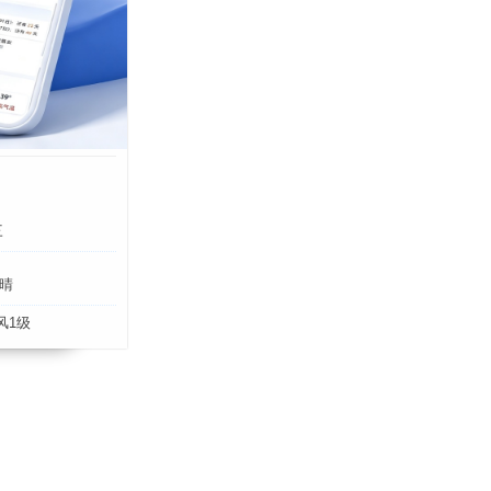
三
晴
风1级