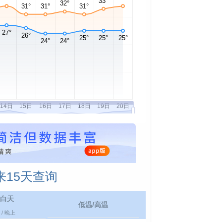
15天查询
白天
低温/高温
/ 晚上