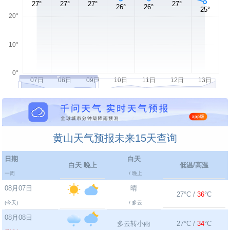
黄山天气预报未来15天查询
日期
白天
白天 晚上
低温/高温
一周
/ 晚上
08月07日
晴
27°C /
36
°C
(今天)
/ 多云
08月08日
多云转小雨
27°C /
34
°C