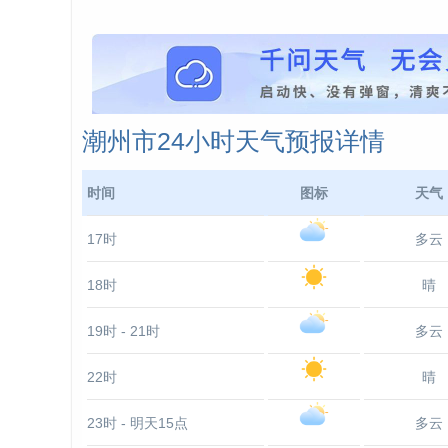
潮州市24小时天气预报详情
时间
图标
天气
17时
多云
18时
晴
19时 - 21时
多云
22时
晴
23时 - 明天15点
多云