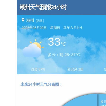
潮州天气预报24小时
潮州
[切换]
2026年08月09日 星期日 马年六月廿七
33
°C
多云 / 晴 28~37°C
湿度 57%
西北风 2级