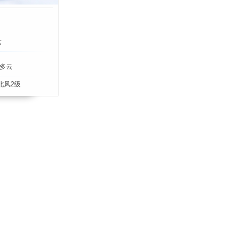
六
多云
北风2级