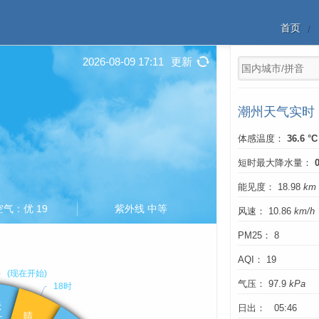
首页
2026-08-09 17:11
更新
潮州天气实时
体感温度：
36.6 °C
短时最大降水量：
能见度： 18.98
km
空气：优 19
紫外线 中等
风速： 10.86
km/h
PM25： 8
AQI： 19
气压： 97.9
kPa
日出： 05:46