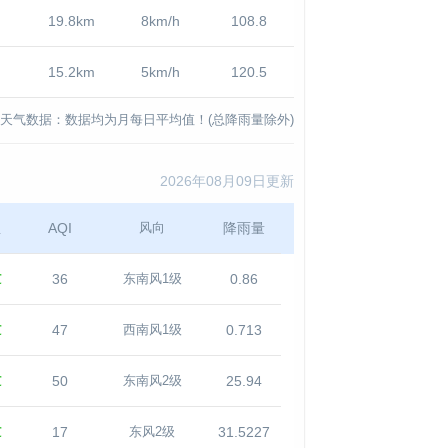
19.8km
8km/h
108.8
15.2km
5km/h
120.5
天气数据：数据均为月每日平均值！(总降雨量除外)
2026年08月09日更新
温
AQI
降雨量
风向
℃
36
0.86
东南风1级
℃
47
0.713
西南风1级
℃
50
25.94
东南风2级
℃
17
31.5227
东风2级