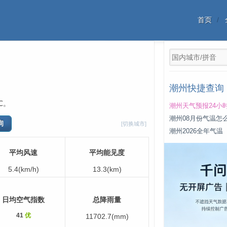
首页
潮州快捷查询
℃。
潮州天气预报24小
潮州08月份气温怎
[切换城市]
潮州2026全年气温
平均风速
平均能见度
5.4(km/h)
13.3(km)
日均空气指数
总降雨量
41
优
11702.7(mm)