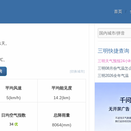
首页
1天。
三明快捷查询
℃。
三明天气预报24小
三明08月份气温怎
[切换城市]
三明2026全年气温
平均风速
平均能见度
5(km/h)
14.2(km)
日均空气指数
总降雨量
34
优
8064(mm)