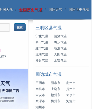
全国天气
国际天气
国际历史气温
全国历史气温
三明区县气温
宁化气温
清流气温
泰宁气温
将乐气温
建宁气温
明溪气温
时
尤溪气温
大田气温
么样?
沙县气温
永安气温
周边城市气温
三明市
丽水市
衢州市
南昌市
上饶市
抚州市
吉安市
赣州市
新余市
鹰潭市
梅州市
河源市
潮州市