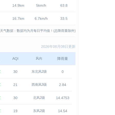
14.9km
5km/h
63.8
16.7km
6.7km/h
33.5
天气数据：数据均为月每日平均值！(总降雨量除外)
2026年08月08日更新
温
AQI
降雨量
风向
℃
30
0
东北风2级
℃
21
2.84
西南风3级
℃
30
14.4753
北风2级
℃
19
14.54
东风2级