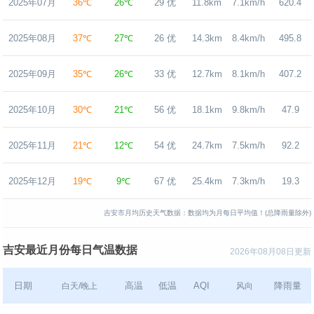
2025年07月
36℃
26℃
29 优
11.8km
7.1km/h
620.4
2025年08月
37℃
27℃
26 优
14.3km
8.4km/h
495.8
2025年09月
35℃
26℃
33 优
12.7km
8.1km/h
407.2
2025年10月
30℃
21℃
56 优
18.1km
9.8km/h
47.9
2025年11月
21℃
12℃
54 优
24.7km
7.5km/h
92.2
2025年12月
19℃
9℃
67 优
25.4km
7.3km/h
19.3
吉安市月均历史天气数据：数据均为月每日平均值！(总降雨量除外)
吉安最近月份每日气温数据
2026年08月08日更新
日期
高温
低温
AQI
降雨量
白天/晚上
风向