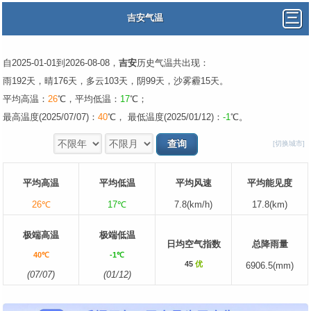
吉安气温
自2025-01-01到2026-08-08，
吉安
历史气温共出现：
雨192天，晴176天，多云103天，阴99天，沙雾霾15天。
平均高温：
26
℃，平均低温：
17
℃；
最高温度(2025/07/07)：
40
℃， 最低温度(2025/01/12)：
-1
℃。
[切换城市]
平均高温
平均低温
平均风速
平均能见度
26℃
17℃
7.8(km/h)
17.8(km)
极端高温
极端低温
日均空气指数
总降雨量
40℃
-1℃
45
优
6906.5(mm)
(07/07)
(01/12)