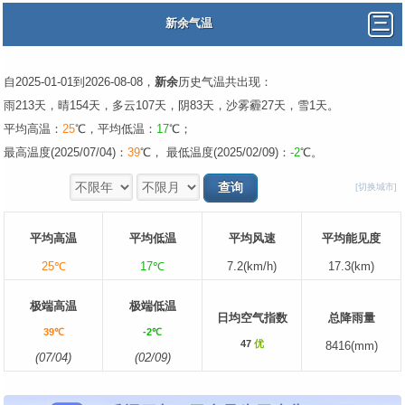
新余气温
自2025-01-01到2026-08-08，
新余
历史气温共出现：
雨213天，晴154天，多云107天，阴83天，沙雾霾27天，雪1天。
平均高温：
25
℃，平均低温：
17
℃；
最高温度(2025/07/04)：
39
℃， 最低温度(2025/02/09)：
-2
℃。
[切换城市]
平均高温
平均低温
平均风速
平均能见度
25℃
17℃
7.2(km/h)
17.3(km)
极端高温
极端低温
日均空气指数
总降雨量
39℃
-2℃
47
优
8416(mm)
(07/04)
(02/09)