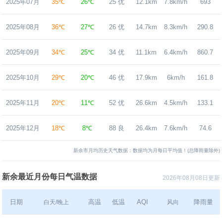
2025年07月
35℃
26℃
25 优
12.1km
7.8km/h
693
2025年08月
36℃
27℃
26 优
14.7km
8.3km/h
290.8
2025年09月
34℃
25℃
34 优
11.1km
6.4km/h
860.7
2025年10月
29℃
20℃
46 优
17.9km
6km/h
161.8
2025年11月
20℃
11℃
52 优
26.6km
4.5km/h
133.1
2025年12月
18℃
8℃
88 良
26.4km
7.6km/h
74.6
新余市月均历史天气数据：数据均为月每日平均值！(总降雨量除外)
新余最近月份每日气温数据
2026年08月08日更新
日期
高温
低温
AQI
降雨量
白天/晚上
风向