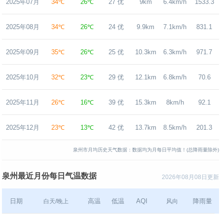
2025年07月
34℃
26℃
27 优
9km
6.4km/h
1533.3
2025年08月
34℃
26℃
24 优
9.9km
7.1km/h
831.1
2025年09月
35℃
26℃
25 优
10.3km
6.3km/h
971.7
2025年10月
32℃
23℃
29 优
12.1km
6.8km/h
70.6
2025年11月
26℃
16℃
39 优
15.3km
8km/h
92.1
2025年12月
23℃
13℃
42 优
13.7km
8.5km/h
201.3
泉州市月均历史天气数据：数据均为月每日平均值！(总降雨量除外)
泉州最近月份每日气温数据
2026年08月08日更新
日期
高温
低温
AQI
降雨量
白天/晚上
风向