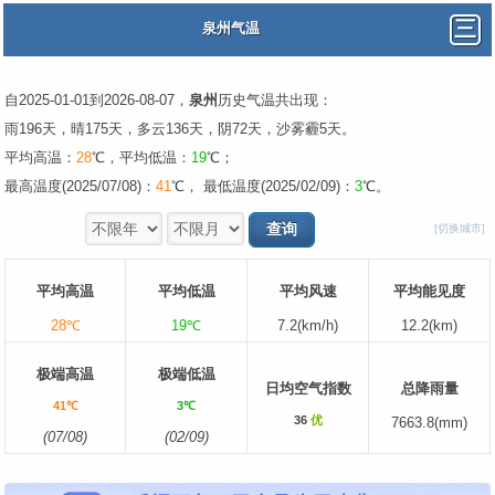
泉州气温
自2025-01-01到2026-08-07，
泉州
历史气温共出现：
雨196天，晴175天，多云136天，阴72天，沙雾霾5天。
平均高温：
28
℃，平均低温：
19
℃；
最高温度(2025/07/08)：
41
℃， 最低温度(2025/02/09)：
3
℃。
[切换城市]
平均高温
平均低温
平均风速
平均能见度
28℃
19℃
7.2(km/h)
12.2(km)
极端高温
极端低温
日均空气指数
总降雨量
41℃
3℃
36
优
7663.8(mm)
(07/08)
(02/09)