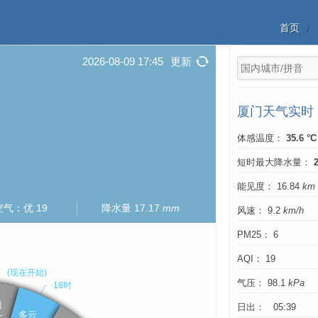
首页
2026-08-09 17:45
更新
厦门天气实时
体感温度：
35.6 °C
短时最大降水量：
能见度： 16.84
km
空气：优 19
降水量 17.17
mm
风速： 9.2
km/h
PM25： 6
AQI： 19
气压： 98.1
kPa
日出： 05:39