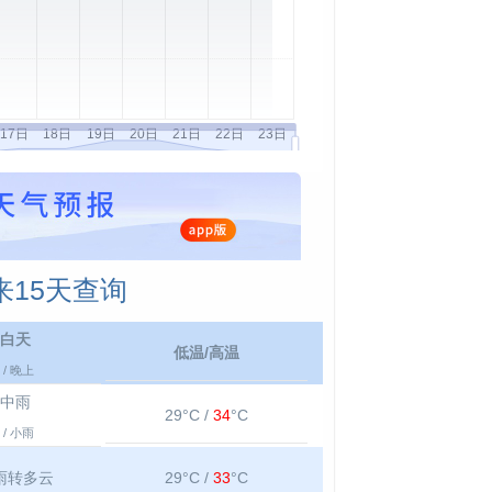
15天查询
白天
低温/高温
/ 晚上
中雨
29°C /
34
°C
/ 小雨
雨转多云
29°C /
33
°C