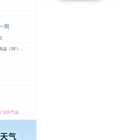
一周
°C
高温（35°）。
：
门8月气温