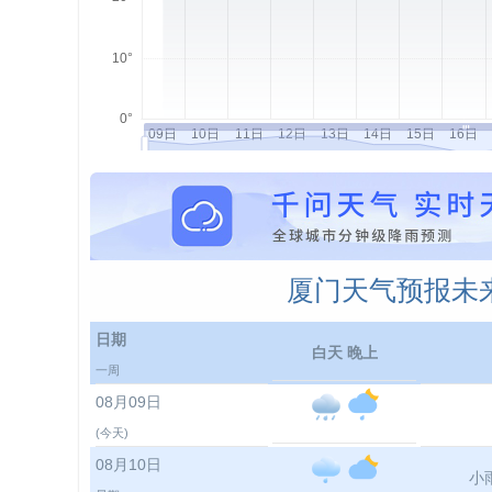
厦门天气预报未来
日期
白天 晚上
一周
08月09日
(今天)
08月10日
小