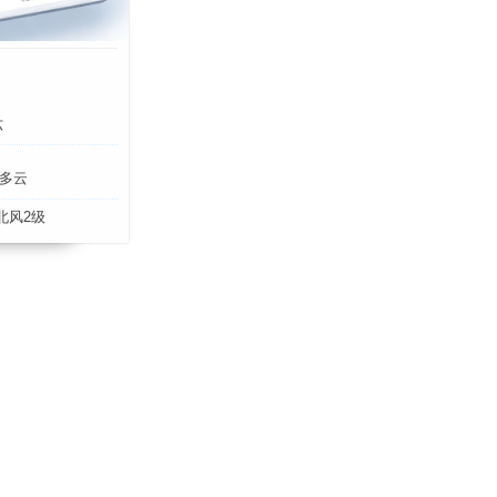
六
多云
北风2级