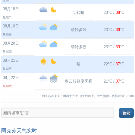
星期一
08月18日
阴转晴
23°C /
38
°C
星期二
08月19日
晴转多云
23°C /
39
°C
星期三
08月20日
晴转多云
23°C /
39
°C
星期四
08月21日
晴
22°C /
37
°C
星期五
08月22日
多云转轻度雾霾
21°C /
37
°C
星期六
阿克苏市未来一周和十五天（白天/晚上）天气预报 -
更新时间:
22:08
阿克苏天气实时