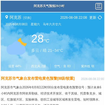
阿克苏天气预报24小时
阿克苏
2026-08-08 22:08
更新
[切换]
2026年08月08日 星期六 马年六月廿六
28
°C
多云 / 晴 21~34°C
湿度 44%
西北风 2级
空气：良 83
紫外线 弱
阿克苏市气象台发布雷电黄色预警[III级/较重]
2026-08-08 22:00
阿克苏市气象台2026年8月8日22时00分发布雷电黄色预警信号：预计未来6
小时内阿克苏市阿依库勒镇、经济技术开发区、依干其镇、托普鲁克乡、城
区、红旗坡片区、实验林场、纺织工业城等区域将发生雷电、短时强降水、