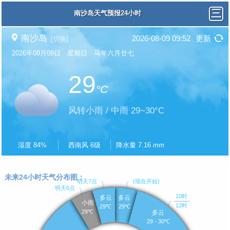
南沙岛天气预报24小时
南沙岛
2026-08-09 09:52
更新
[切换]
2026年08月09日 星期日 马年六月廿七
29
°C
风转小雨 / 中雨 29~30°C
湿度 84%
西南风 6级
降水量 7.16
mm