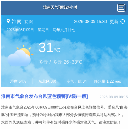
淮南天气预报24小时
淮南
2026-08-09 15:30
更新
[切换]
2026年08月09日 星期日 马年六月廿七
31
°C
多云 / 多云 26~33°C
湿度 64%
东北风 3级
空气：优 34
降水量 1.22
mm
淮南市气象台发布台风蓝色预警[IV级/一般]
2026-08-09 08:15
淮南市气象台2026年08月09日08时15分发布台风蓝色预警信号。受台风“白海
豚”外围环流影响，预计24小时内我市大部分乡镇或街道阵风将达8级以上，
水面阵风10级左右，并可能伴有短时强降水等强对流天气。请注意防范！