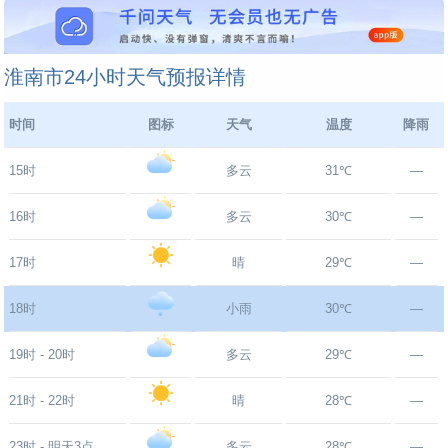
淮南市24小时天气预报详情
时间
图标
天气
温度
降雨
15时
多云
31℃
—
16时
多云
30℃
—
17时
晴
29℃
—
18时
小雨
30℃
—
19时 - 20时
多云
29℃
—
21时 - 22时
晴
28℃
—
23时 - 明天3点
多云
28℃
—