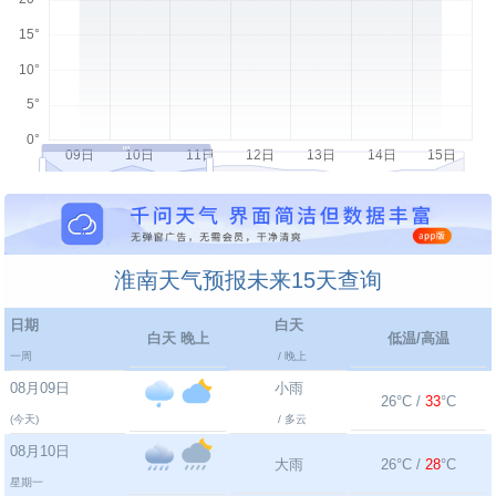
淮南天气预报未来15天查询
日期
白天
白天 晚上
低温/高温
一周
/ 晚上
08月09日
小雨
26°C /
33
°C
(今天)
/ 多云
08月10日
大雨
26°C /
28
°C
星期一