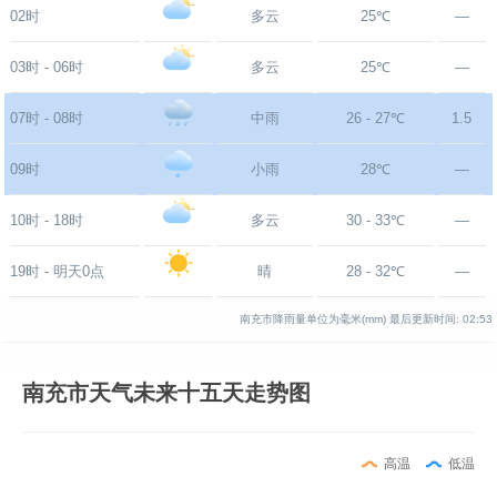
02时
多云
25℃
—
03时 - 06时
多云
25℃
—
07时 - 08时
中雨
26 - 27℃
1.5
09时
小雨
28℃
—
10时 - 18时
多云
30 - 33℃
—
19时 - 明天0点
晴
28 - 32℃
—
南充市降雨量单位为毫米(mm)
最后更新时间:
02:53
南充市天气未来十五天走势图
高温
低温