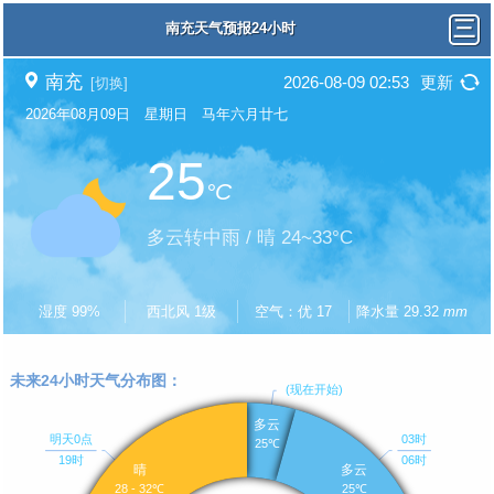
南充天气预报24小时
南充
2026-08-09 02:53
更新
[切换]
2026年08月09日 星期日 马年六月廿七
25
°C
多云转中雨 / 晴 24~33°C
湿度 99%
西北风 1级
空气：优 17
降水量 29.32
mm