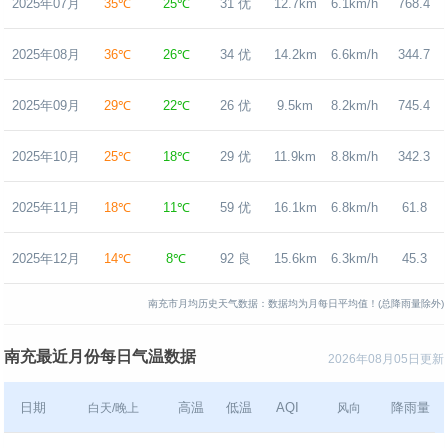
2025年07月
35℃
25℃
31 优
12.7km
6.1km/h
768.4
2025年08月
36℃
26℃
34 优
14.2km
6.6km/h
344.7
2025年09月
29℃
22℃
26 优
9.5km
8.2km/h
745.4
2025年10月
25℃
18℃
29 优
11.9km
8.8km/h
342.3
2025年11月
18℃
11℃
59 优
16.1km
6.8km/h
61.8
2025年12月
14℃
8℃
92 良
15.6km
6.3km/h
45.3
南充市月均历史天气数据：数据均为月每日平均值！(总降雨量除外)
南充最近月份每日气温数据
2026年08月05日更新
日期
高温
低温
AQI
降雨量
白天/晚上
风向