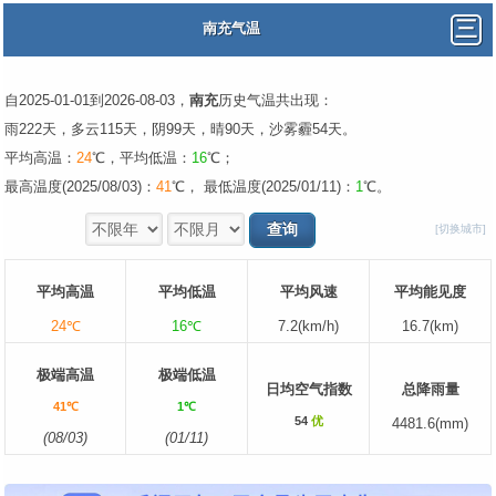
南充气温
自2025-01-01到2026-08-03，
南充
历史气温共出现：
雨222天，多云115天，阴99天，晴90天，沙雾霾54天。
平均高温：
24
℃，平均低温：
16
℃；
最高温度(2025/08/03)：
41
℃， 最低温度(2025/01/11)：
1
℃。
[切换城市]
平均高温
平均低温
平均风速
平均能见度
24℃
16℃
7.2(km/h)
16.7(km)
极端高温
极端低温
日均空气指数
总降雨量
41℃
1℃
54
优
4481.6(mm)
(08/03)
(01/11)