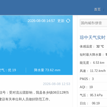
首页
2026-08-08 14:57
更新
琼中天气实时
体感温度：
32 °C
短时最大降水量：
能见度： 6.53
km
空气：优 19
降水量 73.62
mm
风速： 11.72
km/h
PM25： 3
2026-08-08 12:53
AQI： 19
警信号：受对流云团影响，我县各乡镇08日12时5
气压： 95.3
kPa
，建议有关单位和人员做好防范工作。
日出： 06:19