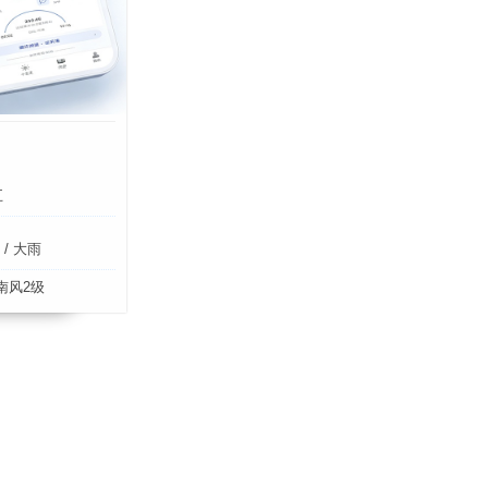
五
/ 大雨
南风2级