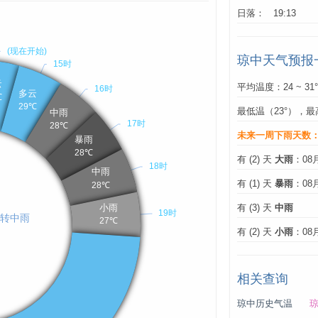
日落： 19:13
琼中天气预报
平均温度：24 ~ 31
最低温（23°），最
未来一周下雨天数
有 (2) 天
大雨
：08
有 (1) 天
暴雨
：08
有 (3) 天
中雨
有 (2) 天
小雨
：08
相关查询
琼中历史气温
琼