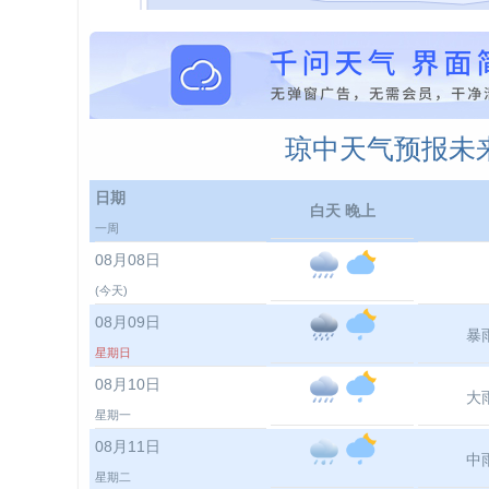
琼中天气预报未来
日期
白天 晚上
一周
08月08日
(今天)
08月09日
暴
星期日
08月10日
大
星期一
08月11日
中
星期二