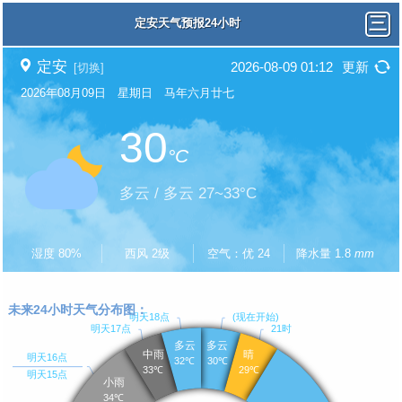
定安天气预报24小时
定安
2026-08-09 01:12
更新
[切换]
2026年08月09日 星期日 马年六月廿七
30
°C
多云 / 多云 27~33°C
湿度 80%
西风 2级
空气：优 24
降水量 1.8
mm