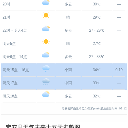
20时
多云
30℃
—
21时
晴
29℃
—
22时 - 明天4点
多云
27 - 29℃
—
明天5点
晴
27℃
—
明天6点 - 14点
多云
27 - 33℃
—
明天15点 - 16点
小雨
34℃
0.19
明天17点
中雨
33℃
—
明天18点
多云
32℃
—
定安县降雨量单位为毫米(mm)
最后更新时间:
01:12
定安县天气未来十五天走势图