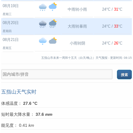
08月19日
中雨转小雨
24°C /
31
°C
星期三
08月20日
大雨转暴雨
24°C /
33
°C
星期四
08月21日
小雨转阴
24°C /
26
°C
星期五
五指山市未来一周和十五天（白天/晚上）天气预报 -
更新时间:
08:15
五指山天气实时
体感温度：
27.6 °C
短时最大降水量：
37.6
mm
能见度： 0.41
km