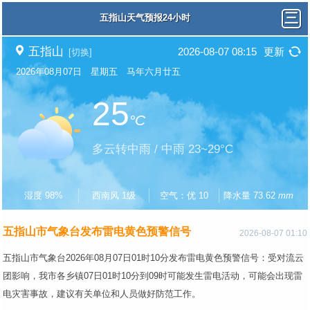
五指山天气预报24小时
五指山
2026-08-07 08:15
更新
[切换]
2026年08月07日 星期五 马年六月廿五
25
°C
多云转中雨 / 中雨 23~29°C
湿度 98%
西南风 1级
空气：优 10
降水量 73.62
mm
五指山市气象台发布雷电黄色预警信号
2026-08-07 01:10
五指山市气象台2026年08月07日01时10分发布雷电黄色预警信号：受对流云
团影响，我市各乡镇07日01时10分到09时可能发生雷电活动，可能会出现雷
电灾害事故，建议有关单位和人员做好防范工作。