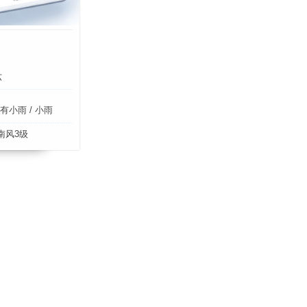
六
小雨 / 小雨
南风3级