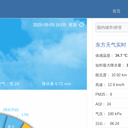
首页
2026-08-09 16:09
更新
东方天气实时
体感温度：
34.7 °C
短时最大降水量：
能见度： 10.92
km
空气：优 24
降水量 6.72
mm
风速： 12.9
km/h
PM25： 8
AQI： 24
气压： 100
kPa
日出： 06:24