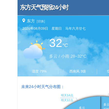
东方天气预报24小时
东方
[切换]
2026年08月09日 星期日 马年六月廿七
32
°C
多云 / 小雨 28~32°C
湿度 79%
西南风 3级