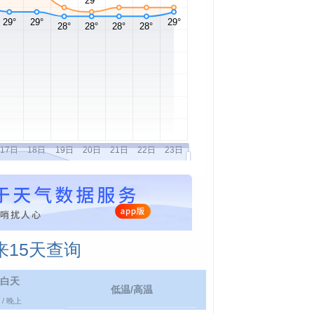
15天查询
白天
低温/高温
/ 晚上