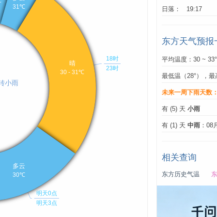
日落： 19:17
东方天气预报
平均温度：30 ~ 33
最低温（28°），最
未来一周下雨天数
有 (5) 天
小雨
有 (1) 天
中雨
：08
相关查询
东方历史气温
东