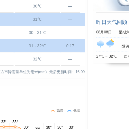
30℃
—
31℃
—
昨日天气回顾
30 - 31℃
—
08月08日 星期
31 - 32℃
0.17
阴偶有
27°C ~
32
°C 西
32℃
—
东方市降雨量单位为毫米(mm)
最后更新时间:
16:09
高温
低温