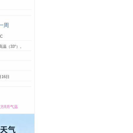
一周
°C
高温（33°）。
：
月16日
方8月气温