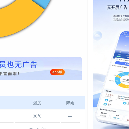
温度
降雨
36℃
—