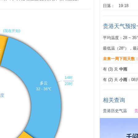
日落： 19:18
贵港天气预报
平均温度：28 ~ 35
最低温（28°），最
未来一周下雨天数
有 (3) 天
中雨
有 (2) 天
小雨
：08
相关查询
贵港历史气温
贵