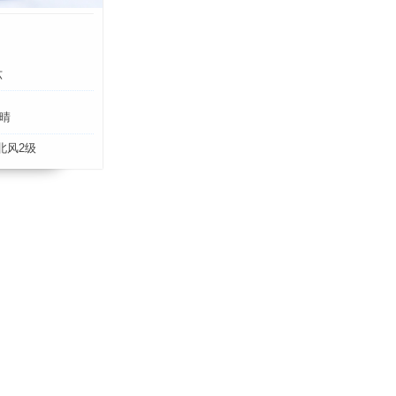
六
晴
北风2级