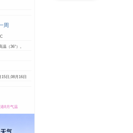
一周
°C
高温（36°）。
：
月15日,08月16日
港8月气温