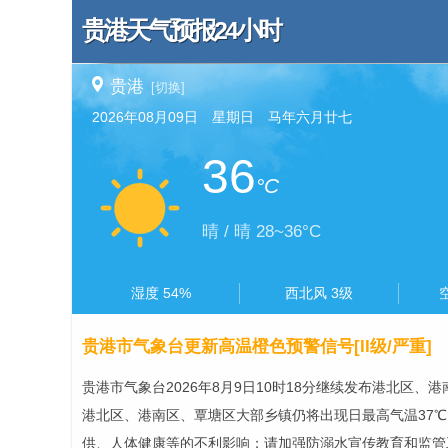
贵港天气预报24小时
贵港
[切换]
2026年08月09日 星期日 马年六月廿七
36
°C
晴 / 晴 28~36°C
湿度 54%
西北风 3级
贵港市气象台更新高温橙色预警信号[II级/严重]
贵港市气象台2026年8月9日10时18分继续发布港北区
港北区、港南区、覃塘区大部乡镇仍将出现日最高气温37
供、人体健康等的不利影响；请加强防溺水宣传教育和监管