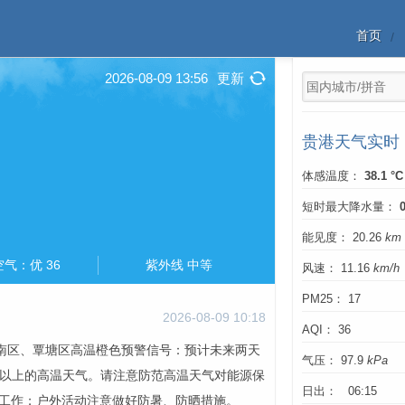
首页
2026-08-09 13:56
更新
贵港天气实时
体感温度：
38.1 °C
短时最大降水量：
能见度： 20.26
km
空气：优 36
紫外线 中等
风速： 11.16
km/h
PM25： 17
2026-08-09 10:18
AQI： 36
、港南区、覃塘区高温橙色预警信号：预计未来两天
气压： 97.9
kPa
℃以上的高温天气。请注意防范高温天气对能源保
日出： 06:15
工作；户外活动注意做好防暑、防晒措施。