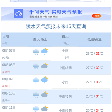
陵水天气预报未来15天查询
日期
白天
白天 晚上
低温/高温
一周
/ 晚上
08月07日
中雨
26°C /
31
°C
(今天)
/ 小雨
08月08日
中雨转阴
27°C /
32
°C
星期六
08月09日
小雨
27°C /
35
°C
星期日
08月10日
中雨转阴
28°C /
34
°C
星期一
08月11日
小雨转阴
29°C /
34
°C