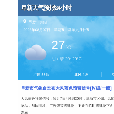
阜新天气预报24小时
阜新
[切换]
2026年08月07日 星期五 马年六月廿五
27
°C
阴 / 晴 20~29°C
湿度 53%
北风 4级
阜新市气象台发布大风蓝色预警信号[Ⅳ级/一般]
大风蓝色预警信号：预计7日4时到20时，阜新市区偏北风5
物品，加固围板、广告牌等搭建物，不要在临时搭建物下面逗留。
发布