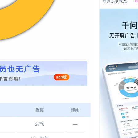
阜新历史气温
阜
温度
降雨
27℃
—