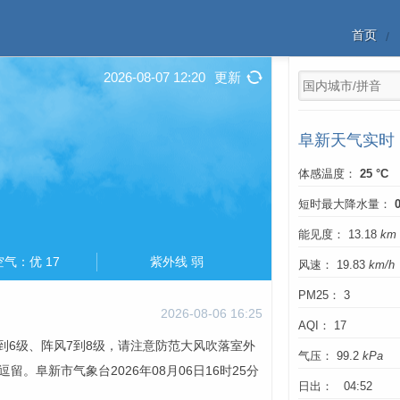
首页
2026-08-07 12:20
更新
阜新天气实时
体感温度：
25 °C
短时最大降水量：
能见度： 13.18
km
空气：优 17
紫外线 弱
风速： 19.83
km/h
PM25： 3
2026-08-06 16:25
AQI： 17
到6级、阵风7到8级，请注意防范大风吹落室外
气压： 99.2
kPa
阜新市气象台2026年08月06日16时25分
日出： 04:52