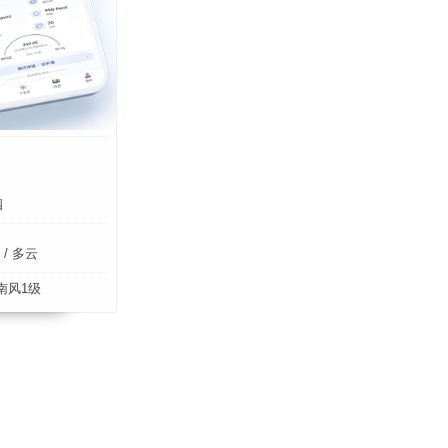
四
/ 多云
南风1级