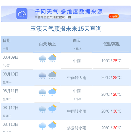
玉溪天气预报未来15天查询
日期
白天
白天 晚上
低温/高温
一周
/ 晚上
08月09日
中雨
19°C /
25
°C
(今天)
08月10日
中雨转大雨
20°C /
28
°C
星期一
08月11日
中雨
20°C /
28
°C
星期二
/ 小雨
08月12日
中雨转小雨
20°C /
30
°C
星期三
08月13日
多云转小雨
20°C /
30
°C