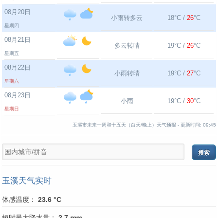
08月20日
小雨转多云
18°C /
26
°C
星期四
08月21日
多云转晴
19°C /
26
°C
星期五
08月22日
小雨转晴
19°C /
27
°C
星期六
08月23日
小雨
19°C /
30
°C
星期日
玉溪市未来一周和十五天（白天/晚上）天气预报 -
更新时间:
09:45
玉溪天气实时
体感温度：
23.6 °C
短时最大降水量：
2.7
mm