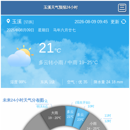
玉溪天气预报24小时
玉溪
2026-08-09 09:45
更新
[切换]
2026年08月09日 星期日 马年六月廿七
21
°C
多云转小雨 / 中雨 19~25°C
湿度 99%
东风 1级
空气：优 35
降水量 24.18
mm