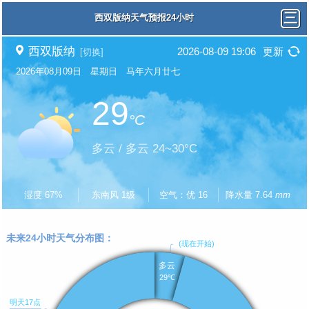
西双版纳天气预报24小时
西双版纳
2026-08-09 19:06
更新
[切换]
2026年08月09日 星期日 马年六月廿七
29
°C
多云 / 多云 24~30°C
湿度 67%
东南风 1级
空气：优 16
降水量 7.64
mm