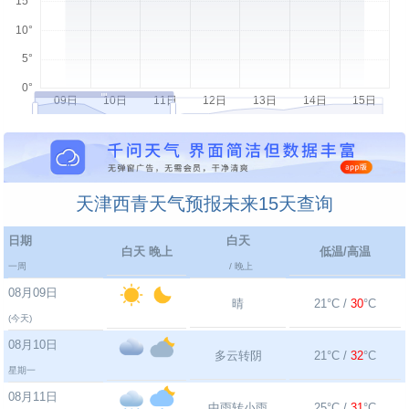
天津西青天气预报未来15天查询
日期
白天
白天 晚上
低温/高温
一周
/ 晚上
08月09日
晴
21°C /
30
°C
(今天)
08月10日
多云转阴
21°C /
32
°C
星期一
08月11日
中雨转小雨
25°C /
31
°C