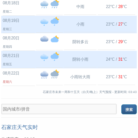
08月18日
中雨
22°C /
28
°C
星期二
08月19日
小雨
23°C /
27
°C
星期三
08月20日
阴转多云
23°C /
29
°C
星期四
08月21日
阴转小雨
24°C /
31
°C
星期五
08月22日
小雨转大雨
23°C /
31
°C
星期六
石家庄市未来一周和十五天（白天/晚上）天气预报 -
更新时间:
03:43
石家庄天气实时