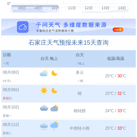
石家庄天气预报未来15天查询
日期
白天
白天 晚上
低温/高温
一周
/ 晚上
08月08日
多云
25°C /
30
°C
(今天)
/ 晴
08月09日
晴
23°C /
31
°C
星期日
08月10日
晴转阴
24°C /
33
°C
星期一
08月11日
中雨转小雨
25°C /
33
°C
星期二