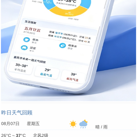
昨日天气回顾
08月07日 星期五
晴 / 雨
26°C ~
37
°C 北风2级