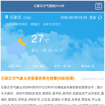
石家庄天气预报24小时
石家庄
2026-08-08 03:43
更新
[切换]
2026年08月08日 星期六 马年六月廿六
27
°C
多云 / 晴 25~31°C
湿度 79%
北风 2级
空气：优 28
紫外线 弱
石家庄市气象台更新暴雨黄色预警[III级/较重]
2026-08-07 21:51
石家庄市气象台2026年08月07日21时47分继续发布暴雨黄色预警信号：预计
今天夜间，我市中西部(长安区,桥西区,新华区,裕华区,高新技术产业开发区,藁
城区,鹿泉区,井陉县,井陉矿区,正定县,栾城区,行唐县,灵寿县,赞皇县,平山县,