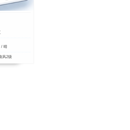
五
 晴
南风2级