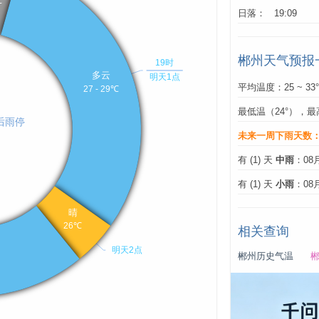
日落： 19:09
郴州天气预报
平均温度：25 ~ 33
最低温（24°），最
未来一周下雨天数
有 (1) 天
中雨
：08
有 (1) 天
小雨
：08
相关查询
郴州历史气温
郴