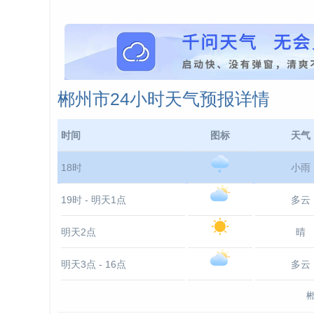
郴州市24小时天气预报详情
时间
图标
天气
18时
小雨
19时 - 明天1点
多云
明天2点
晴
明天3点 - 16点
多云