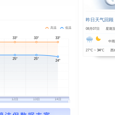
昨日天气回顾
高温
低温
08月07日 星期
中雨 /
27°C ~
34
°C 西