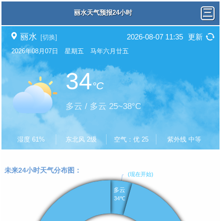
丽水天气预报24小时
丽水
2026-08-07 11:35
更新
[切换]
2026年08月07日 星期五 马年六月廿五
34
°C
多云 / 多云 25~38°C
湿度 61%
东北风 2级
空气：优 25
紫外线 中等