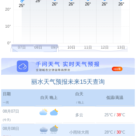
丽水天气预报未来15天查询
日期
白天
白天 晚上
低温/高温
一周
/ 晚上
08月07日
多云
25°C /
38
°C
(今天)
08月08日
小雨转大雨
28°C /
30
°C