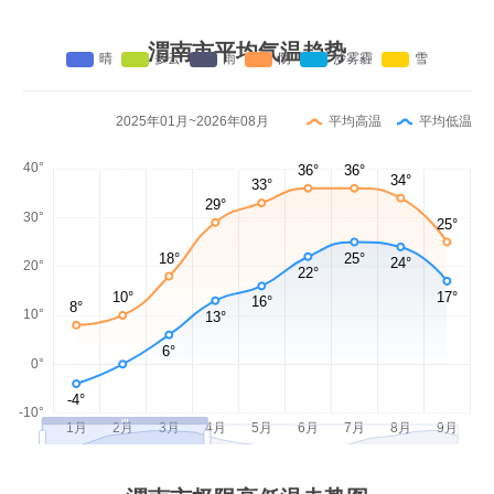
渭南市平均气温趋势
2025年01月~2026年08月
平均高温
平均低温