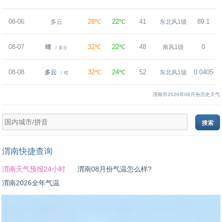
08-06
28℃
22℃
41
89.1
多云
东北风1级
08-07
32℃
22℃
48
0
晴
南风1级
/ 多云
08-08
32℃
24℃
52
0.0405
多云
东北风1级
/ 晴
渭南市2026年08月份历史天气
渭南快捷查询
渭南天气预报24小时
渭南08月份气温怎么样?
渭南2026全年气温