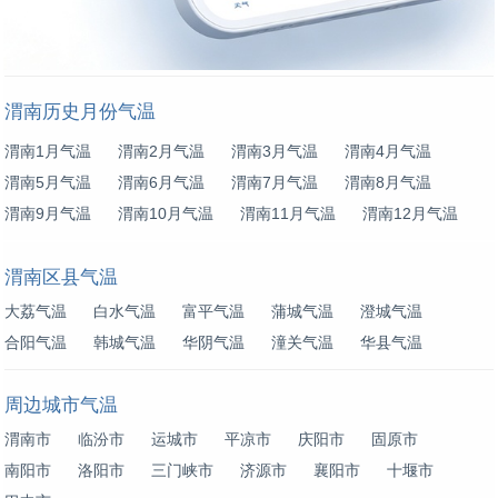
渭南历史月份气温
渭南1月气温
渭南2月气温
渭南3月气温
渭南4月气温
渭南5月气温
渭南6月气温
渭南7月气温
渭南8月气温
渭南9月气温
渭南10月气温
渭南11月气温
渭南12月气温
渭南区县气温
大荔气温
白水气温
富平气温
蒲城气温
澄城气温
合阳气温
韩城气温
华阴气温
潼关气温
华县气温
周边城市气温
渭南市
临汾市
运城市
平凉市
庆阳市
固原市
南阳市
洛阳市
三门峡市
济源市
襄阳市
十堰市