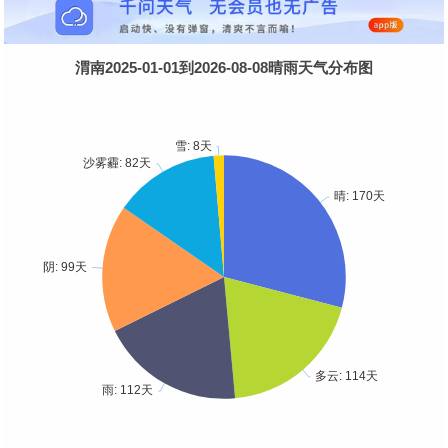
渭南2025-01-01到2026-08-08晴雨天气分布图