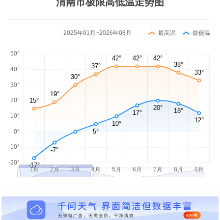
渭南市极限高低温走势图
2025年01月~2026年08月
最高温
最低温