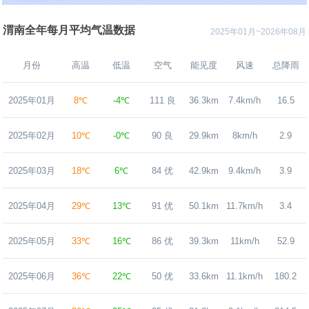
渭南全年每月平均气温数据
2025年01月~2026年08月
月份
高温
低温
空气
能见度
风速
总降雨
2025年01月
8℃
-4℃
111 良
36.3km
7.4km/h
16.5
2025年02月
10℃
-0℃
90 良
29.9km
8km/h
2.9
2025年03月
18℃
6℃
84 优
42.9km
9.4km/h
3.9
2025年04月
29℃
13℃
91 优
50.1km
11.7km/h
3.4
2025年05月
33℃
16℃
86 优
39.3km
11km/h
52.9
2025年06月
36℃
22℃
50 优
33.6km
11.1km/h
180.2