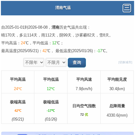
渭南气温
自2025-01-01到2026-08-08，
渭南
历史气温共出现：
晴170天，多云114天，雨112天，阴99天，沙雾霾82天，雪8天。
平均高温：
24
℃，平均低温：
12
℃；
最高温度(2025/05/21)：
42
℃， 最低温度(2025/01/26)：
-17
℃。
[切换城市]
平均高温
平均低温
平均风速
平均能见度
24℃
12℃
7.9(km/h)
30.4(km)
极端高温
极端低温
日均空气指数
总降雨量
42℃
-17℃
72
优
4330.6(mm)
(05/21)
(01/26)