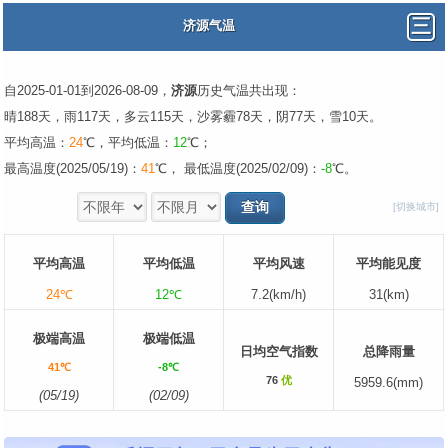
济源气温
自2025-01-01到2026-08-09，
济源
历史气温共出现：
晴188天，雨117天，多云115天，沙雾霾78天，阴77天，雪10天。
平均高温：
24
℃，平均低温：
12
℃；
最高温度(2025/05/19)：
41
℃， 最低温度(2025/02/09)：
-8
℃。
[切换城市]
平均高温
平均低温
平均风速
平均能见度
24℃
12℃
7.2(km/h)
31(km)
极端高温
极端低温
日均空气指数
总降雨量
41℃
-8℃
76
优
5959.6(mm)
(05/19)
(02/09)