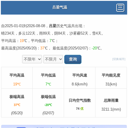
吕梁气温
自2025-01-01到2026-08-08，
吕梁
历史气温共出现：
晴234天，多云122天，雨89天，阴84天，沙雾霾52天，雪4天。
平均高温：
19
℃，平均低温：
7
℃；
最高温度(2025/05/20)：
37
℃， 最低温度(2025/02/07)：
-20
℃。
[切换城市]
平均高温
平均低温
平均风速
平均能见度
19℃
7℃
8.6(km/h)
31(km)
极端高温
极端低温
日均空气指数
总降雨量
37℃
-20℃
74
优
3211.1(mm)
(05/20)
(02/07)