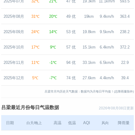
2025年07月
32℃
21℃
47 优
19.3km
11.1km/h
593.5
2025年08月
31℃
20℃
49 优
19km
9.4km/h
363.4
2025年09月
24℃
14℃
53 优
19.8km
9.5km/h
238.2
2025年10月
17℃
9℃
57 优
15.1km
6.4km/h
372.2
2025年11月
11℃
-1℃
94 优
33.1km
6.5km/h
22.9
2025年12月
5℃
-7℃
74 优
27.6km
4.4km/h
39.4
吕梁市月均历史天气数据：数据均为月每日平均值！(总降雨量除外)
吕梁最近月份每日气温数据
2026年08月08日更新
日期
高温
低温
AQI
降雨量
白天/晚上
风向