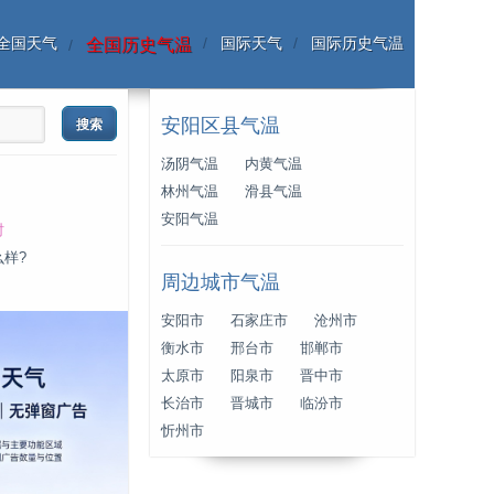
全国天气
国际天气
国际历史气温
全国历史气温
安阳区县气温
汤阴气温
内黄气温
林州气温
滑县气温
安阳气温
时
么样?
周边城市气温
安阳市
石家庄市
沧州市
衡水市
邢台市
邯郸市
太原市
阳泉市
晋中市
长治市
晋城市
临汾市
忻州市