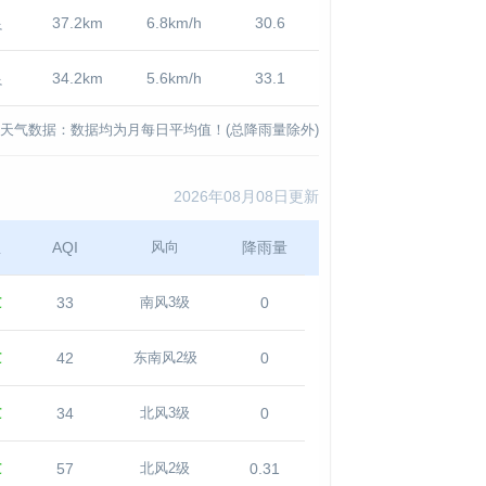
良
37.2km
6.8km/h
30.6
良
34.2km
5.6km/h
33.1
天气数据：数据均为月每日平均值！(总降雨量除外)
2026年08月08日更新
温
AQI
降雨量
风向
℃
33
0
南风3级
℃
42
0
东南风2级
℃
34
0
北风3级
℃
57
0.31
北风2级