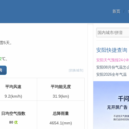
首页
，雪5天。
安阳快捷查询
2
℃。
安阳天气预报24小
安阳08月份气温怎
[切换城市]
安阳2026全年气温
平均风速
平均能见度
9.2(km/h)
31.9(km)
日均空气指数
总降雨量
80
优
4654.1(mm)