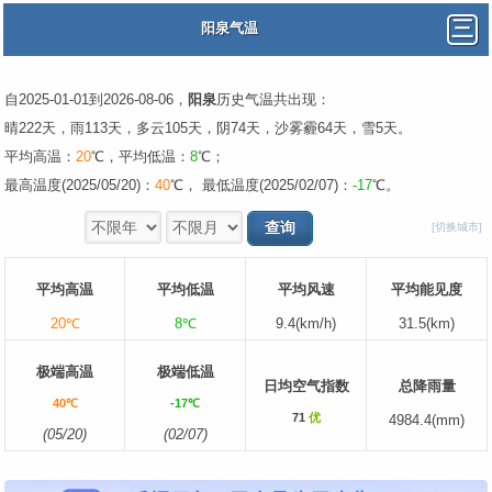
阳泉气温
自2025-01-01到2026-08-06，
阳泉
历史气温共出现：
晴222天，雨113天，多云105天，阴74天，沙雾霾64天，雪5天。
平均高温：
20
℃，平均低温：
8
℃；
最高温度(2025/05/20)：
40
℃， 最低温度(2025/02/07)：
-17
℃。
[切换城市]
平均高温
平均低温
平均风速
平均能见度
20℃
8℃
9.4(km/h)
31.5(km)
极端高温
极端低温
日均空气指数
总降雨量
40℃
-17℃
71
优
4984.4(mm)
(05/20)
(02/07)