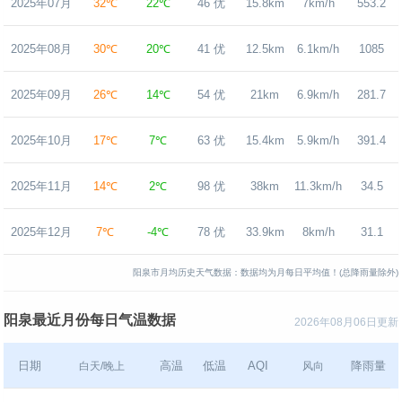
2025年07月
32℃
22℃
46 优
15.8km
7km/h
553.2
2025年08月
30℃
20℃
41 优
12.5km
6.1km/h
1085
2025年09月
26℃
14℃
54 优
21km
6.9km/h
281.7
2025年10月
17℃
7℃
63 优
15.4km
5.9km/h
391.4
2025年11月
14℃
2℃
98 优
38km
11.3km/h
34.5
2025年12月
7℃
-4℃
78 优
33.9km
8km/h
31.1
阳泉市月均历史天气数据：数据均为月每日平均值！(总降雨量除外)
阳泉最近月份每日气温数据
2026年08月06日更新
日期
高温
低温
AQI
降雨量
白天/晚上
风向