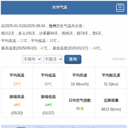
沧州气温
自2025-01-01到2026-08-04，
沧州
历史气温共出现：
晴212天，多云105天，沙雾霾94天，雨86天，阴78天，雪6天。
平均高温：
22
℃，平均低温：
10
℃；
最高温度(2025/05/20)：
42
℃， 最低温度(2025/01/27)：
-14
℃。
[切换城市]
平均高温
平均低温
平均风速
平均能见度
22℃
10℃
10.8(km/h)
31.5(km)
极端高温
极端低温
日均空气指数
总降雨量
42℃
-14℃
73
优
4813.9(mm)
(05/20)
(01/27)