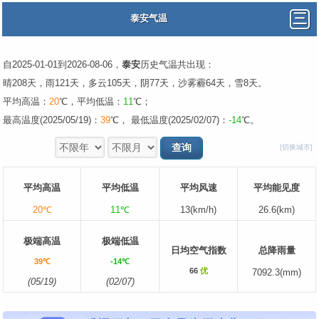
泰安气温
自2025-01-01到2026-08-06，
泰安
历史气温共出现：
晴208天，雨121天，多云105天，阴77天，沙雾霾64天，雪8天。
平均高温：
20
℃，平均低温：
11
℃；
最高温度(2025/05/19)：
39
℃， 最低温度(2025/02/07)：
-14
℃。
[切换城市]
平均高温
平均低温
平均风速
平均能见度
20℃
11℃
13(km/h)
26.6(km)
极端高温
极端低温
日均空气指数
总降雨量
39℃
-14℃
66
优
7092.3(mm)
(05/19)
(02/07)