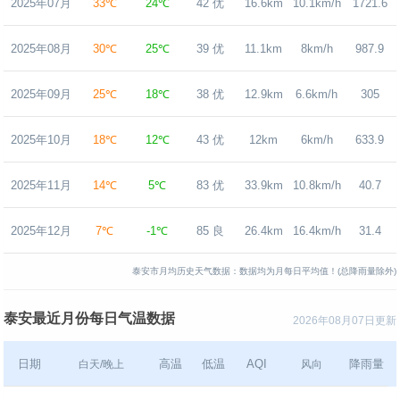
2025年07月
33℃
24℃
42 优
16.6km
10.1km/h
1721.6
2025年08月
30℃
25℃
39 优
11.1km
8km/h
987.9
2025年09月
25℃
18℃
38 优
12.9km
6.6km/h
305
2025年10月
18℃
12℃
43 优
12km
6km/h
633.9
2025年11月
14℃
5℃
83 优
33.9km
10.8km/h
40.7
2025年12月
7℃
-1℃
85 良
26.4km
16.4km/h
31.4
泰安市月均历史天气数据：数据均为月每日平均值！(总降雨量除外)
泰安最近月份每日气温数据
2026年08月07日更新
日期
高温
低温
AQI
降雨量
白天/晚上
风向