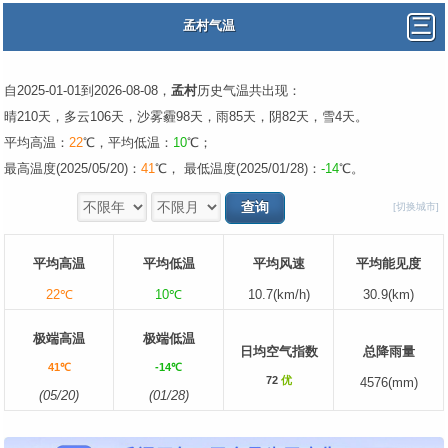
孟村气温
自2025-01-01到2026-08-08，
孟村
历史气温共出现：
晴210天，多云106天，沙雾霾98天，雨85天，阴82天，雪4天。
平均高温：
22
℃，平均低温：
10
℃；
最高温度(2025/05/20)：
41
℃， 最低温度(2025/01/28)：
-14
℃。
[切换城市]
平均高温
平均低温
平均风速
平均能见度
22℃
10℃
10.7(km/h)
30.9(km)
极端高温
极端低温
日均空气指数
总降雨量
41℃
-14℃
72
优
4576(mm)
(05/20)
(01/28)