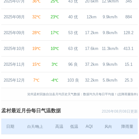
2025年07月
36℃
25℃
43 优
20.6km
12.9km/h
345
2025年08月
32℃
23℃
40 优
12km
9.9km/h
884
2025年09月
28℃
17℃
53 优
17.2km
9.8km/h
128.2
2025年10月
19℃
10℃
63 优
17.6km
11.3km/h
413.1
2025年11月
15℃
3℃
96 良
37.2km
9.9km/h
15.1
2025年12月
7℃
-4℃
103 良
32.2km
5.8km/h
25.3
沧州孟村回族自治县月均历史天气数据：数据均为月每日平均值！(总降雨量除外)
孟村最近月份每日气温数据
2026年08月08日更新
日期
高温
低温
AQI
降雨量
白天/晚上
风向