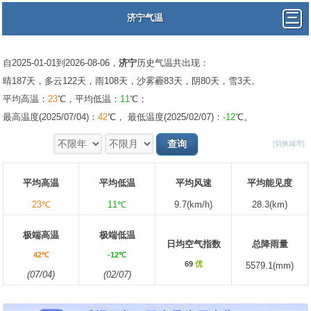
济宁气温
自2025-01-01到2026-08-06，
济宁
历史气温共出现：
晴187天，多云122天，雨108天，沙雾霾83天，阴80天，雪3天。
平均高温：
23
℃，平均低温：
11
℃；
最高温度(2025/07/04)：
42
℃， 最低温度(2025/02/07)：
-12
℃。
[切换城市]
平均高温
平均低温
平均风速
平均能见度
23℃
11℃
9.7(km/h)
28.3(km)
极端高温
极端低温
日均空气指数
总降雨量
42℃
-12℃
69
优
5579.1(mm)
(07/04)
(02/07)