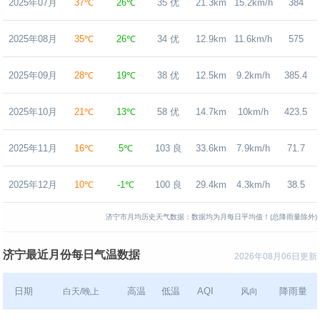
2025年07月
37℃
26℃
35 优
21.3km
15.2km/h
384
2025年08月
35℃
26℃
34 优
12.9km
11.6km/h
575
2025年09月
28℃
19℃
38 优
12.5km
9.2km/h
385.4
2025年10月
21℃
13℃
58 优
14.7km
10km/h
423.5
2025年11月
16℃
5℃
103 良
33.6km
7.9km/h
71.7
2025年12月
10℃
-1℃
100 良
29.4km
4.3km/h
38.5
济宁市月均历史天气数据：数据均为月每日平均值！(总降雨量除外)
济宁最近月份每日气温数据
2026年08月06日更新
日期
高温
低温
AQI
降雨量
白天/晚上
风向