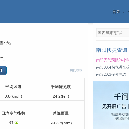
首页
，雪8天。
南阳快捷查询
℃。
南阳天气预报24小
南阳08月份气温怎
[切换城市]
南阳2026全年气温
平均风速
平均能见度
9.8(km/h)
24.2(km)
日均空气指数
总降雨量
69
优
5608.8(mm)