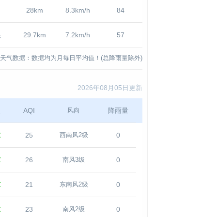
28km
8.3km/h
84
良
29.7km
7.2km/h
57
天气数据：数据均为月每日平均值！(总降雨量除外)
2026年08月05日更新
温
AQI
降雨量
风向
℃
25
0
西南风2级
℃
26
0
南风3级
℃
21
0
东南风2级
℃
23
0
南风2级