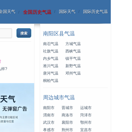
全国天气
国际天气
国际历史气温
全国历史气温
南阳区县气温
南召气温
方城气温
社旗气温
西峡气温
内乡气温
镇平气温
时
淅川气温
新野气温
么样?
唐河气温
邓州气温
桐柏气温
周边城市气温
南阳市
晋城市
运城市
渭南市
商洛市
菏泽市
武汉市
襄阳市
鄂州市
孝感市
荆州市
宜昌市