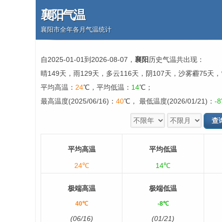
襄阳气温
襄阳市全年各月气温统计
自2025-01-01到2026-08-07，
襄阳
历史气温共出现：
晴149天，雨129天，多云116天，阴107天，沙雾霾75天
平均高温：
24
℃，平均低温：
14
℃；
最高温度(2025/06/16)：
40
℃， 最低温度(2026/01/21)：
-8
平均高温
平均低温
24℃
14℃
极端高温
极端低温
40℃
-8℃
(06/16)
(01/21)