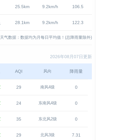
25.5km
9.2km/h
106.5
良
28.1km
9.2km/h
122.3
天气数据：数据均为月每日平均值！(总降雨量除外)
2026年08月07日更新
温
AQI
降雨量
风向
℃
29
0
南风4级
℃
24
0
东南风4级
℃
35
0
东北风2级
℃
29
7.31
北风3级