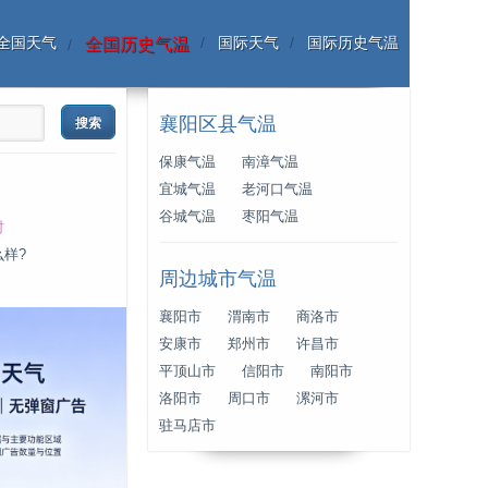
全国天气
国际天气
国际历史气温
全国历史气温
襄阳区县气温
保康气温
南漳气温
宜城气温
老河口气温
谷城气温
枣阳气温
时
么样?
周边城市气温
襄阳市
渭南市
商洛市
安康市
郑州市
许昌市
平顶山市
信阳市
南阳市
洛阳市
周口市
漯河市
驻马店市