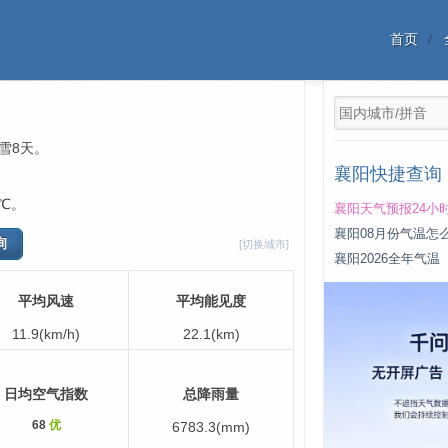
首页
，雪8天。
襄阳快捷查询
℃。
襄阳天气预报24小
襄阳08月份气温怎
[切换城市]
襄阳2026全年气温
平均风速
平均能见度
11.9(km/h)
22.1(km)
日均空气指数
总降雨量
68
优
6783.3(mm)