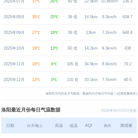
2025年07月
37℃
26℃
40 优
22.9km
10.8km/h
236.3
2025年08月
35℃
25℃
38 优
14.5km
9.3km/h
609.7
2025年09月
27℃
18℃
39 优
13km
7.2km/h
648.8
2025年10月
19℃
13℃
60 优
14.2km
9.3km/h
438
2025年11月
18℃
6℃
105 良
34.9km
8.6km/h
79.2
2025年12月
12℃
0℃
110 良
33.1km
7.7km/h
40.5
洛阳市月均历史天气数据：数据均为月每日平均值！(总降雨量除外)
洛阳最近月份每日气温数据
2026年08月05日更新
日期
高温
低温
AQI
降雨量
白天/晚上
风向