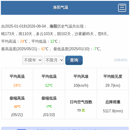
洛阳气温
自2025-01-01到2026-08-04，
洛阳
历史气温共出现：
晴173天，雨110天，多云103天，阴102天，沙雾霾85天，雪8天。
平均高温：
24
℃，平均低温：
12
℃；
最高温度(2025/05/21)：
42
℃， 最低温度(2025/01/10)：
-7
℃。
[切换城市]
平均高温
平均低温
平均风速
平均能见度
24℃
12℃
10(km/h)
29.7(km)
极端高温
极端低温
日均空气指数
总降雨量
42℃
-7℃
73
优
5117.9(mm)
(05/21)
(01/10)