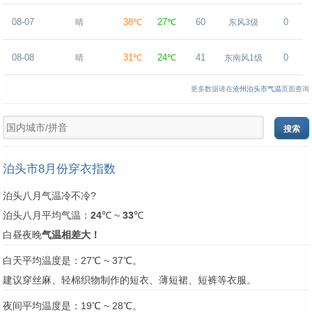
08-07
38℃
27℃
60
0
晴
东风3级
08-08
31℃
24℃
41
0
晴
东南风1级
更多数据请在
沧州泊头市气温
页面查询
泊头市8月份穿衣指数
泊头八月气温冷不冷?
泊头八月平均气温：
24
℃ ~
33
℃
白昼夜晚
气温相差大！
白天平均温度是：27℃ ~ 37℃。
建议穿丝麻、轻棉织物制作的短衣、薄短裙、短裤等衣服。
夜间平均温度是：19℃ ~ 28℃。