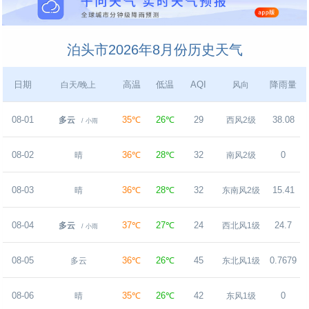
泊头市2026年8月份历史天气
日期
高温
低温
AQI
降雨量
白天/晚上
风向
08-01
35℃
26℃
29
38.08
多云
西风2级
/ 小雨
08-02
36℃
28℃
32
0
晴
南风2级
08-03
36℃
28℃
32
15.41
晴
东南风2级
08-04
37℃
27℃
24
24.7
多云
西北风1级
/ 小雨
08-05
36℃
26℃
45
0.7679
多云
东北风1级
08-06
35℃
26℃
42
0
晴
东风1级