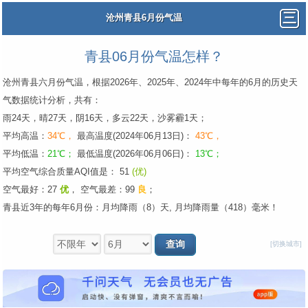
沧州青县6月份气温
青县06月份气温怎样？
沧州青县六月份气温，根据2026年、2025年、2024年中每年的6月的历史天
气数据统计分析，共有：
雨24天，晴27天，阴16天，多云22天，沙雾霾1天；
平均高温：
34℃，
最高温度(2024年06月13日)：
43℃，
平均低温：
21℃；
最低温度(2026年06月06日)：
13℃；
平均空气综合质量AQI值是： 51
(优)
空气最好：27
优
，
空气最差：99
良
；
青县近3年的每年6月份：月均降雨（8）天, 月均降雨量（418）毫米！
[切换城市]