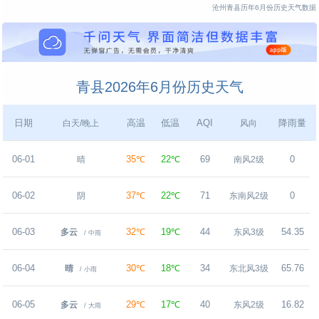
沧州青县历年6月份历史天气数据
青县2026年6月份历史天气
日期
高温
低温
AQI
降雨量
白天/晚上
风向
06-01
35℃
22℃
69
0
晴
南风2级
06-02
37℃
22℃
71
0
阴
东南风2级
06-03
32℃
19℃
44
54.35
多云
东风3级
/ 中雨
06-04
30℃
18℃
34
65.76
晴
东北风3级
/ 小雨
06-05
29℃
17℃
40
16.82
多云
东风2级
/ 大雨