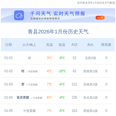
沧州青县历年1月份历史天气数据
青县2026年1月份历史天气
日期
高温
低温
AQI
降雨量
白天/晚上
风向
01-01
3℃
-9℃
52
0
晴
北风2级
01-02
4℃
-10℃
62
0
晴
西南风2级
/ 轻度雾霾
01-03
7℃
-6℃
212
0
雾
东南风1级
/ 中度雾霾
01-04
6℃
-4℃
235
0
重度雾霾
东北风1级
/ 中度雾霾
01-05
7℃
-5℃
163
0
中度雾霾
西南风1级