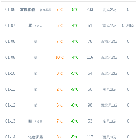
01-06
7℃
-5℃
233
0
重度雾霾
北风2级
/ 轻度雾霾
01-07
6℃
-4℃
51
0.0493
雾
南风1级
/ 多云
01-08
7℃
-4℃
78
0
晴
西南风3级
01-09
10℃
-4℃
116
0
晴
西北风3级
01-10
3℃
-5℃
54
0
晴
西北风2级
01-11
2℃
-9℃
50
0
晴
南风2级
01-12
6℃
-6℃
98
0
晴
西北风1级
01-13
7℃
-6℃
53
0
晴
东风1级
/ 多云
01-14
8℃
-5℃
117
0
轻度雾霾
西风2级