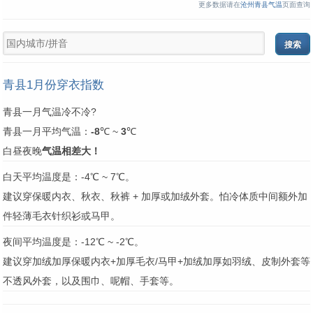
更多数据请在
沧州青县气温
页面查询
青县1月份穿衣指数
青县一月气温冷不冷?
青县一月平均气温：
-8
℃ ~
3
℃
白昼夜晚
气温相差大！
白天平均温度是：-4℃ ~ 7℃。
建议穿保暖内衣、秋衣、秋裤 + 加厚或加绒外套。怕冷体质中间额外加
件轻薄毛衣针织衫或马甲。
夜间平均温度是：-12℃ ~ -2℃。
建议穿加绒加厚保暖内衣+加厚毛衣/马甲+加绒加厚如羽绒、皮制外套等
不透风外套，以及围巾、呢帽、手套等。