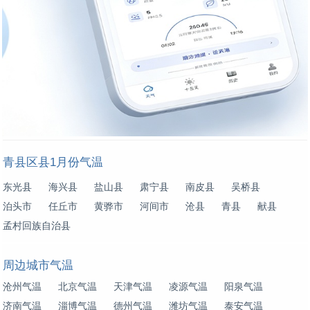
青县区县1月份气温
东光县
海兴县
盐山县
肃宁县
南皮县
吴桥县
泊头市
任丘市
黄骅市
河间市
沧县
青县
献县
孟村回族自治县
周边城市气温
沧州气温
北京气温
天津气温
凌源气温
阳泉气温
济南气温
淄博气温
德州气温
潍坊气温
泰安气温