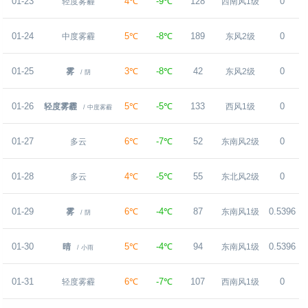
01-23
4℃
-9℃
128
0
轻度雾霾
西南风1级
01-24
5℃
-8℃
189
0
中度雾霾
东风2级
01-25
3℃
-8℃
42
0
雾
东风2级
/ 阴
01-26
5℃
-5℃
133
0
轻度雾霾
西风1级
/ 中度雾霾
01-27
6℃
-7℃
52
0
多云
东南风2级
01-28
4℃
-5℃
55
0
多云
东北风2级
01-29
6℃
-4℃
87
0.5396
雾
东南风1级
/ 阴
01-30
5℃
-4℃
94
0.5396
晴
东南风1级
/ 小雨
01-31
6℃
-7℃
107
0
轻度雾霾
西南风1级