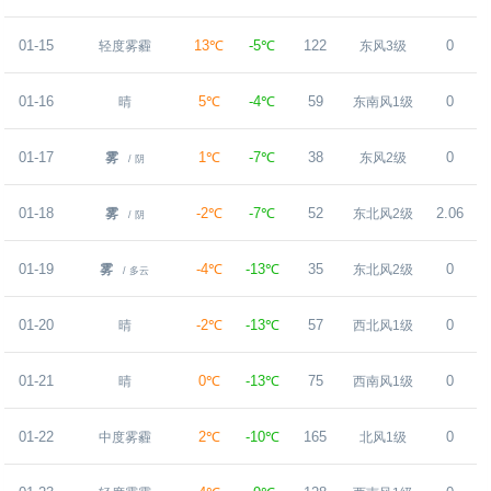
01-15
13℃
-5℃
122
0
轻度雾霾
东风3级
01-16
5℃
-4℃
59
0
晴
东南风1级
01-17
1℃
-7℃
38
0
雾
东风2级
/ 阴
01-18
-2℃
-7℃
52
2.06
雾
东北风2级
/ 阴
01-19
-4℃
-13℃
35
0
雾
东北风2级
/ 多云
01-20
-2℃
-13℃
57
0
晴
西北风1级
01-21
0℃
-13℃
75
0
晴
西南风1级
01-22
2℃
-10℃
165
0
中度雾霾
北风1级