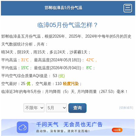
邯郸临漳县5月份气温
临漳05月份气温怎样？
邯郸临漳县五月份气温，根据2026年、2025年、2024年中每年的5月的历史
天气数据统计分析，共有：
晴34天，阴19天，雨15天，多云24天，沙雾霾1天；
平均高温：
31℃，
最高温度(2024年05月18日)：
42℃，
平均低温：
15℃；
最低温度(2026年05月04日)：
8℃；
平均空气综合质量AQI值是： 53
(优)
空气最好：25
优
，
空气最差：110
轻度污染
；
临漳近3年的每年5月份：月均降雨（5）天, 月均降雨量（267.53）毫米！
[切换城市]