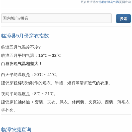
更多数据请在
邯郸临漳县气温
页面查询
临漳县5月份穿衣指数
临漳五月气温冷不冷?
临漳五月平均气温：
15
℃ ~
32
℃
白昼夜晚
气温相差大！
白天平均温度是：20℃ ~ 41℃。
建议穿轻棉织物制作的短衣、半裙、短裤等清凉透气的衣服。
夜间平均温度是：8℃ ~ 21℃。
建议穿长袖体恤 + 套装、夹衣、风衣、休闲装、夹克衫、西装、薄毛衣
等外套。
临漳快捷查询