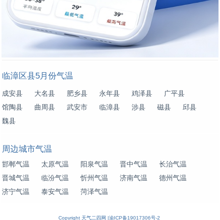
临漳区县5月份气温
成安县
大名县
肥乡县
永年县
鸡泽县
广平县
馆陶县
曲周县
武安市
临漳县
涉县
磁县
邱县
魏县
周边城市气温
邯郸气温
太原气温
阳泉气温
晋中气温
长治气温
晋城气温
临汾气温
忻州气温
济南气温
德州气温
济宁气温
泰安气温
菏泽气温
Copyright
天气二四网
|
渝ICP备19017306号-2