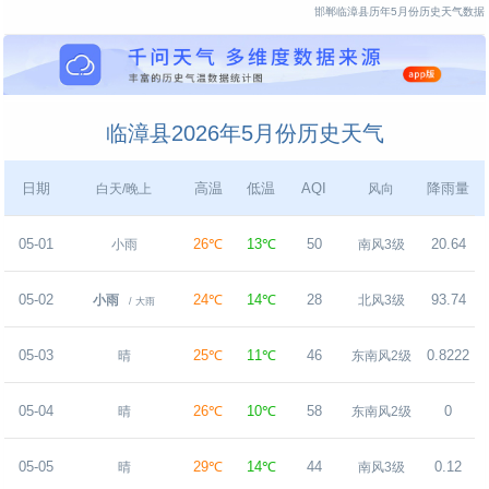
邯郸临漳县历年5月份历史天气数据
临漳县2026年5月份历史天气
日期
高温
低温
AQI
降雨量
白天/晚上
风向
05-01
26℃
13℃
50
20.64
小雨
南风3级
05-02
24℃
14℃
28
93.74
小雨
北风3级
/ 大雨
05-03
25℃
11℃
46
0.8222
晴
东南风2级
05-04
26℃
10℃
58
0
晴
东南风2级
05-05
29℃
14℃
44
0.12
晴
南风3级